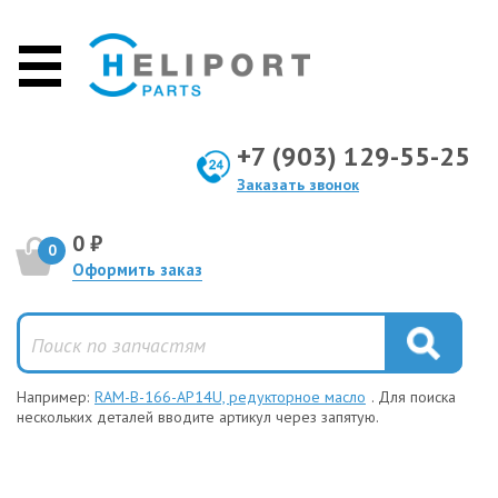
+7 (903) 129-55-25
Заказать звонок
0 ₽
0
Оформить заказ
Например:
RAM-B-166-AP14U, редукторное масло
. Для поиска
нескольких деталей вводите артикул через запятую.