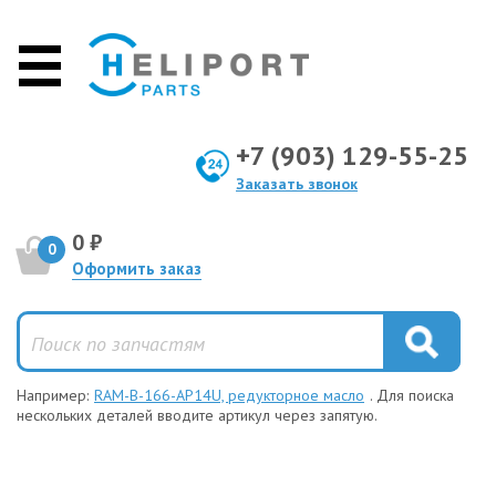
+7 (903) 129-55-25
Заказать звонок
0 ₽
0
Оформить заказ
Например:
RAM-B-166-AP14U, редукторное масло
. Для поиска
нескольких деталей вводите артикул через запятую.