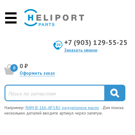
+7 (903) 129-55-25
Заказать звонок
0 ₽
0
Оформить заказ
Например:
RAM-B-166-AP14U, редукторное масло
. Для поиска
нескольких деталей вводите артикул через запятую.