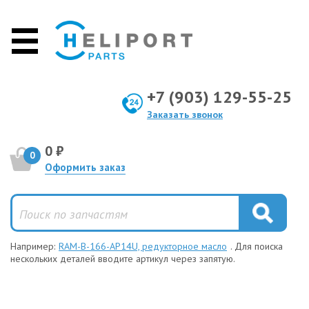
+7 (903) 129-55-25
Заказать звонок
0 ₽
0
Оформить заказ
Например:
RAM-B-166-AP14U, редукторное масло
. Для поиска
нескольких деталей вводите артикул через запятую.