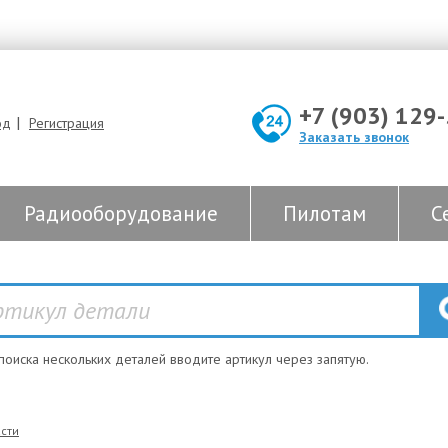
+7 (903) 129
|
од
Регистрация
Заказать звонок
Радиооборудование
Пилотам
С
 поиска нескольких деталей вводите артикул через запятую.
сти