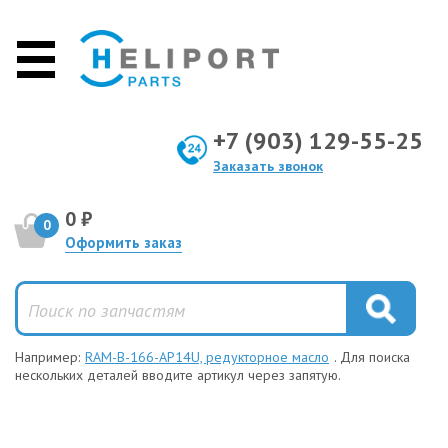
+7 (903) 129-55-25
Заказать звонок
0 ₽
0
Оформить заказ
Например:
RAM-B-166-AP14U, редукторное масло
. Для поиска
нескольких деталей вводите артикул через запятую.