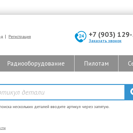
+7 (903) 129
|
од
Регистрация
Заказать звонок
Радиооборудование
Пилотам
С
 поиска нескольких деталей вводите артикул через запятую.
сти