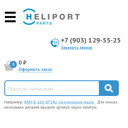
+7 (903) 129-55-25
Заказать звонок
0 ₽
0
Оформить заказ
Например:
RAM-B-166-AP14U, редукторное масло
. Для поиска
нескольких деталей вводите артикул через запятую.