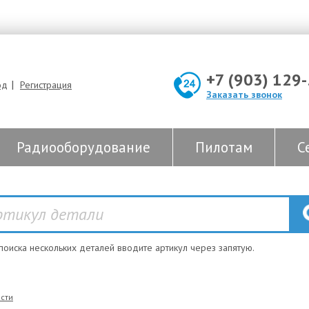
+7 (903) 129
|
од
Регистрация
Заказать звонок
Радиооборудование
Пилотам
С
 поиска нескольких деталей вводите артикул через запятую.
сти