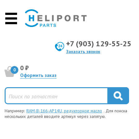
+7 (903) 129-55-25
Заказать звонок
0 ₽
0
Оформить заказ
Например:
RAM-B-166-AP14U, редукторное масло
. Для поиска
нескольких деталей вводите артикул через запятую.