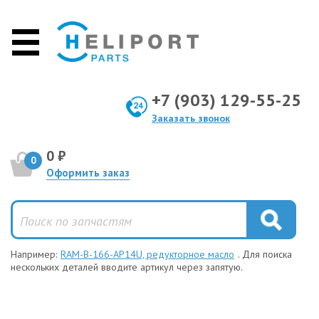
+7 (903) 129-55-25
Заказать звонок
0 ₽
0
Оформить заказ
Например:
RAM-B-166-AP14U, редукторное масло
. Для поиска
нескольких деталей вводите артикул через запятую.