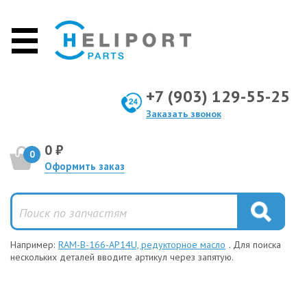
+7 (903) 129-55-25
Заказать звонок
0 ₽
0
Оформить заказ
Например:
RAM-B-166-AP14U, редукторное масло
. Для поиска
нескольких деталей вводите артикул через запятую.