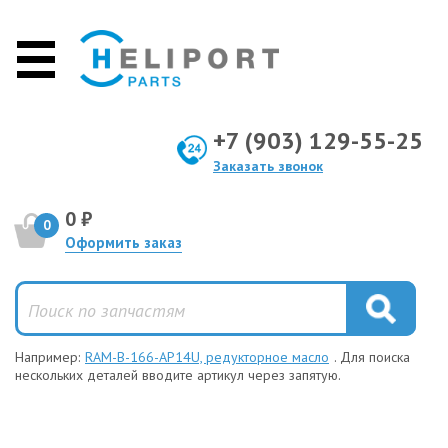
+7 (903) 129-55-25
Заказать звонок
0 ₽
0
Оформить заказ
Например:
RAM-B-166-AP14U, редукторное масло
. Для поиска
нескольких деталей вводите артикул через запятую.