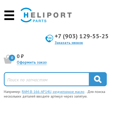
+7 (903) 129-55-25
Заказать звонок
0 ₽
0
Оформить заказ
Например:
RAM-B-166-AP14U, редукторное масло
. Для поиска
нескольких деталей вводите артикул через запятую.