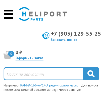
+7 (903) 129-55-25
Заказать звонок
0 ₽
0
Оформить заказ
Например:
RAM-B-166-AP14U, редукторное масло
. Для поиска
нескольких деталей вводите артикул через запятую.