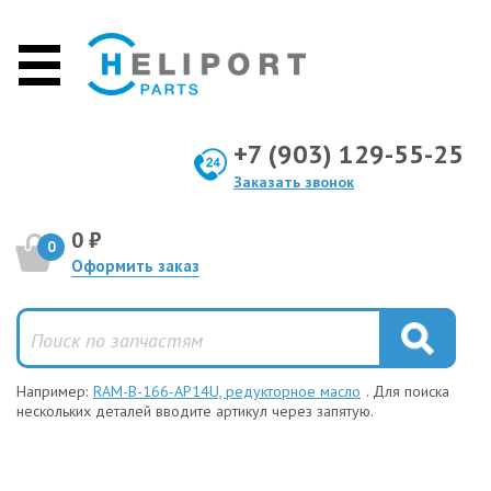
+7 (903) 129-55-25
Заказать звонок
0 ₽
0
Оформить заказ
Например:
RAM-B-166-AP14U, редукторное масло
. Для поиска
нескольких деталей вводите артикул через запятую.