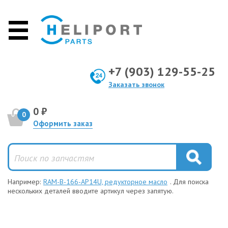
+7 (903) 129-55-25
Заказать звонок
0 ₽
0
Оформить заказ
Например:
RAM-B-166-AP14U, редукторное масло
. Для поиска
нескольких деталей вводите артикул через запятую.