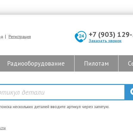
+7 (903) 129
|
од
Регистрация
Заказать звонок
Радиооборудование
Пилотам
С
 поиска нескольких деталей вводите артикул через запятую.
сти