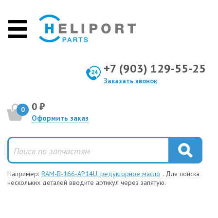
+7 (903) 129-55-25
Заказать звонок
0 ₽
0
Оформить заказ
Например:
RAM-B-166-AP14U, редукторное масло
. Для поиска
нескольких деталей вводите артикул через запятую.