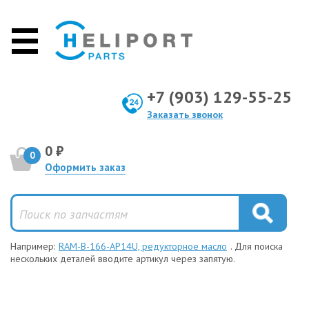
+7 (903) 129-55-25
Заказать звонок
0 ₽
0
Оформить заказ
Например:
RAM-B-166-AP14U, редукторное масло
. Для поиска
нескольких деталей вводите артикул через запятую.