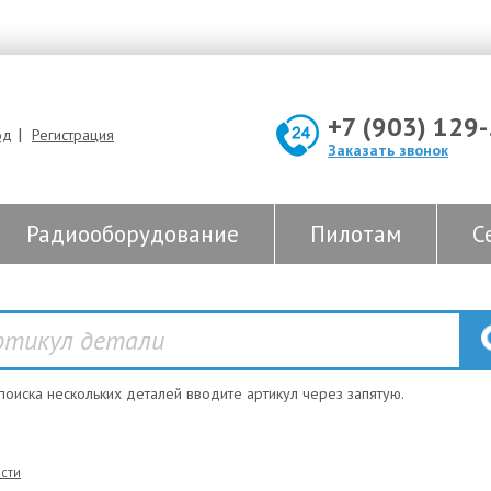
+7 (903) 129
|
од
Регистрация
Заказать звонок
Радиооборудование
Пилотам
С
 поиска нескольких деталей вводите артикул через запятую.
сти