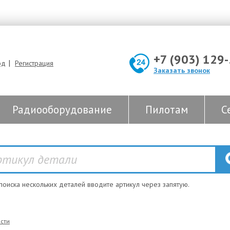
+7 (903) 129
|
од
Регистрация
Заказать звонок
Радиооборудование
Пилотам
С
 поиска нескольких деталей вводите артикул через запятую.
сти