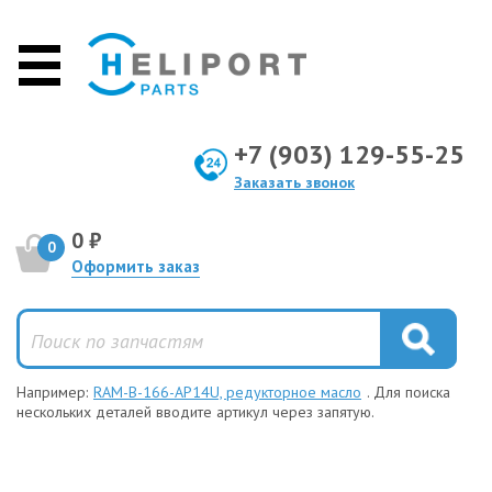
+7 (903) 129-55-25
Заказать звонок
0 ₽
0
Оформить заказ
Например:
RAM-B-166-AP14U, редукторное масло
. Для поиска
нескольких деталей вводите артикул через запятую.