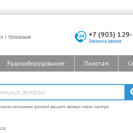
+7 (903) 129
|
од
Регистрация
Заказать звонок
Радиооборудование
Пилотам
С
 поиска нескольких деталей вводите артикул через запятую.
сти