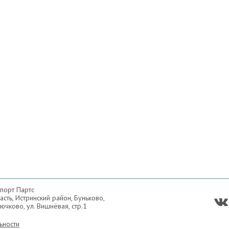
порт Партс
сть, Истринский район, Буньково,
ючково, ул. Вишнёвая, стр.1
ьности