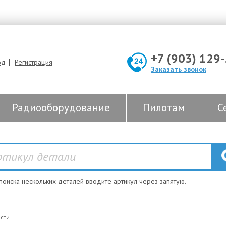
+7 (903) 129
|
од
Регистрация
Заказать звонок
Радиооборудование
Пилотам
С
 поиска нескольких деталей вводите артикул через запятую.
сти