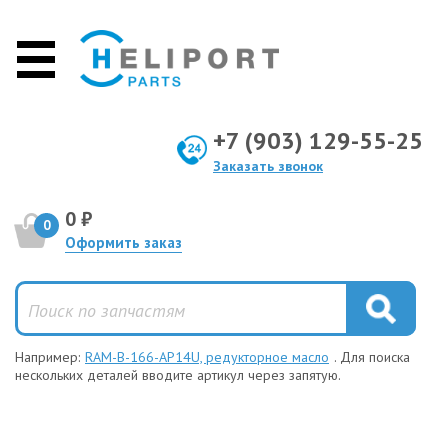
+7 (903) 129-55-25
Заказать звонок
0 ₽
0
Оформить заказ
Например:
RAM-B-166-AP14U, редукторное масло
. Для поиска
нескольких деталей вводите артикул через запятую.