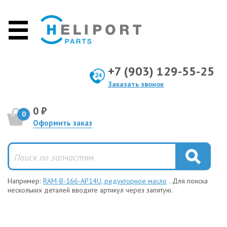
+7 (903) 129-55-25
Заказать звонок
0 ₽
0
Оформить заказ
Например:
RAM-B-166-AP14U, редукторное масло
. Для поиска
нескольких деталей вводите артикул через запятую.