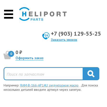
+7 (903) 129-55-25
Заказать звонок
0 ₽
0
Оформить заказ
Например:
RAM-B-166-AP14U, редукторное масло
. Для поиска
нескольких деталей вводите артикул через запятую.