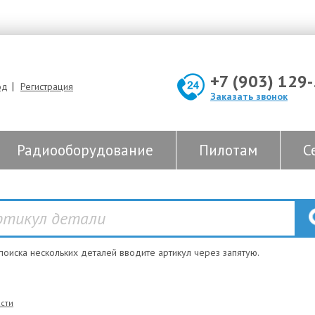
+7 (903) 129
|
од
Регистрация
Заказать звонок
Радиооборудование
Пилотам
С
 поиска нескольких деталей вводите артикул через запятую.
сти