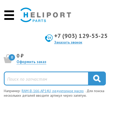
+7 (903) 129-55-25
Заказать звонок
0 ₽
0
Оформить заказ
Например:
RAM-B-166-AP14U, редукторное масло
. Для поиска
нескольких деталей вводите артикул через запятую.