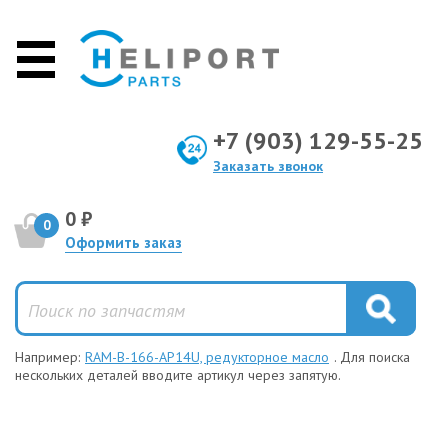
+7 (903) 129-55-25
Заказать звонок
0 ₽
0
Оформить заказ
Например:
RAM-B-166-AP14U, редукторное масло
. Для поиска
нескольких деталей вводите артикул через запятую.