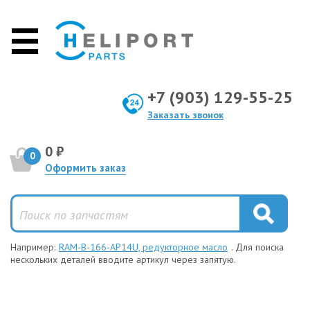
+7 (903) 129-55-25
Заказать звонок
0 ₽
0
Оформить заказ
Например:
RAM-B-166-AP14U, редукторное масло
. Для поиска
нескольких деталей вводите артикул через запятую.