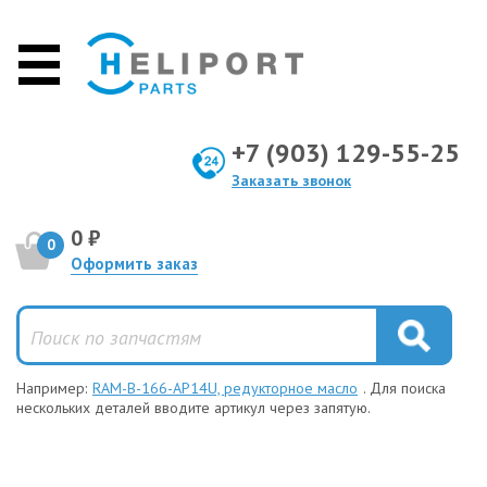
+7 (903) 129-55-25
Заказать звонок
0 ₽
0
Оформить заказ
Например:
RAM-B-166-AP14U, редукторное масло
. Для поиска
нескольких деталей вводите артикул через запятую.