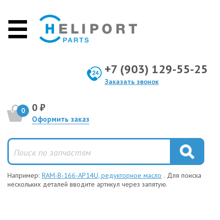
+7 (903) 129-55-25
Заказать звонок
0 ₽
0
Оформить заказ
Например:
RAM-B-166-AP14U, редукторное масло
. Для поиска
нескольких деталей вводите артикул через запятую.