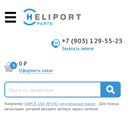
+7 (903) 129-55-25
Заказать звонок
0 ₽
0
Оформить заказ
Например:
RAM-B-166-AP14U, редукторное масло
. Для поиска
нескольких деталей вводите артикул через запятую.