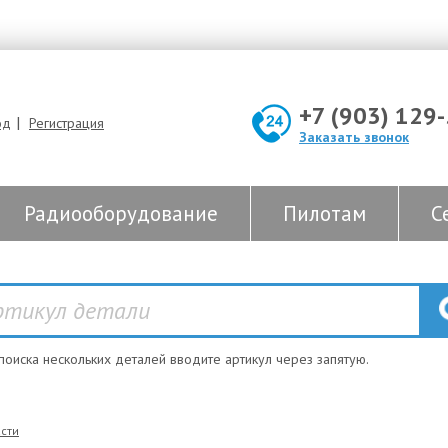
+7 (903) 129
|
од
Регистрация
Заказать звонок
Радиооборудование
Пилотам
С
 поиска нескольких деталей вводите артикул через запятую.
сти