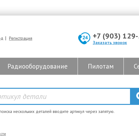
+7 (903) 129
|
од
Регистрация
Заказать звонок
Радиооборудование
Пилотам
С
 поиска нескольких деталей вводите артикул через запятую.
сти