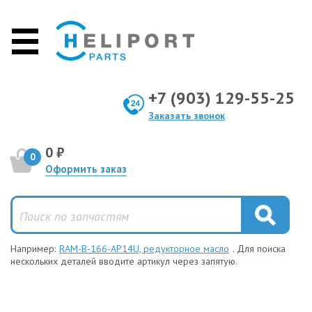
+7 (903) 129-55-25
Заказать звонок
0 ₽
0
Оформить заказ
Например:
RAM-B-166-AP14U, редукторное масло
. Для поиска
нескольких деталей вводите артикул через запятую.