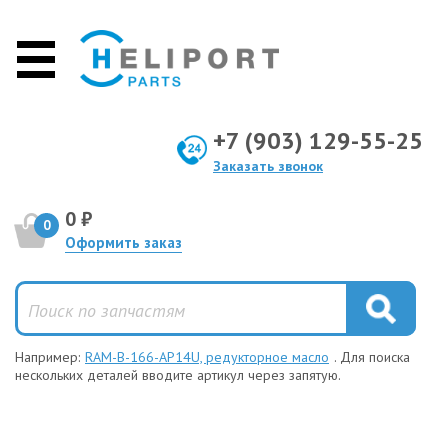
+7 (903) 129-55-25
Заказать звонок
0 ₽
0
Оформить заказ
Например:
RAM-B-166-AP14U, редукторное масло
. Для поиска
нескольких деталей вводите артикул через запятую.