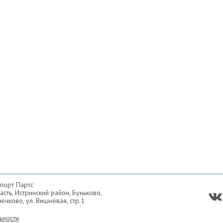
порт Партс
сть, Истринский район, Буньково,
ючково, ул. Вишнёвая, стр.1
ьности