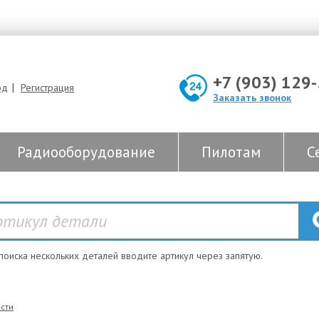
+7 (903) 129
|
од
Регистрация
Заказать звонок
Радиооборудование
Пилотам
С
 поиска нескольких деталей вводите артикул через запятую.
сти