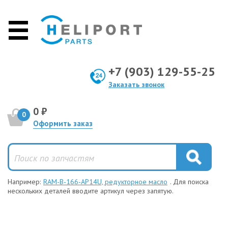
+7 (903) 129-55-25
Заказать звонок
0 ₽
0
Оформить заказ
Например:
RAM-B-166-AP14U, редукторное масло
. Для поиска
нескольких деталей вводите артикул через запятую.