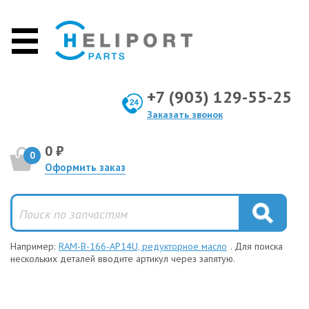
+7 (903) 129-55-25
Заказать звонок
0 ₽
0
Оформить заказ
Например:
RAM-B-166-AP14U, редукторное масло
. Для поиска
нескольких деталей вводите артикул через запятую.