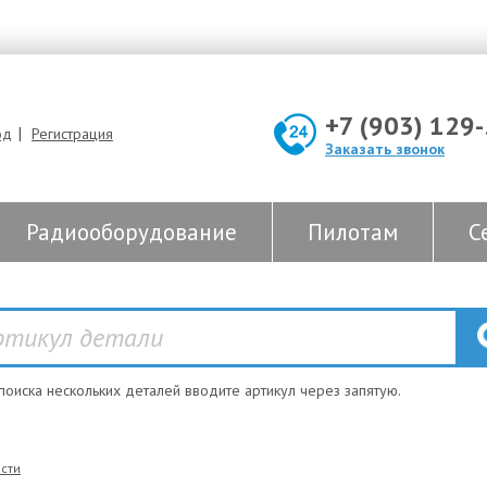
+7 (903) 129
|
од
Регистрация
Заказать звонок
Радиооборудование
Пилотам
С
 поиска нескольких деталей вводите артикул через запятую.
сти