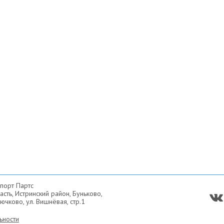
порт Партс
сть, Истринский район, Буньково,
ючково, ул. Вишнёвая, стр.1
ьности