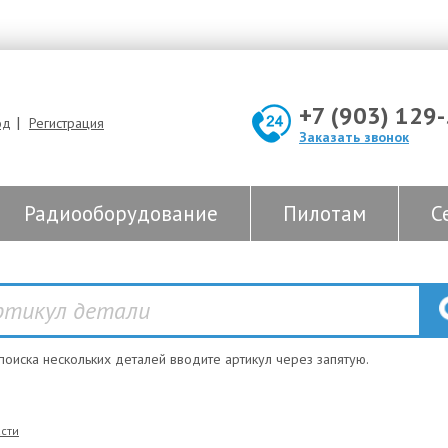
+7 (903) 129
|
од
Регистрация
Заказать звонок
Радиооборудование
Пилотам
С
 поиска нескольких деталей вводите артикул через запятую.
сти