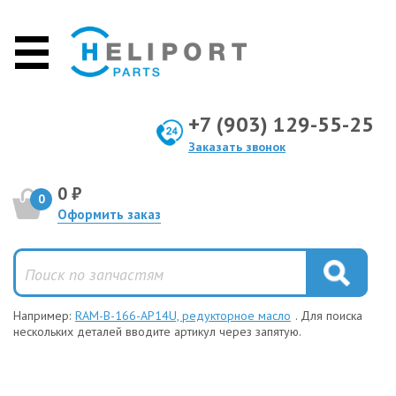
+7 (903) 129-55-25
Заказать звонок
0 ₽
0
Оформить заказ
Например:
RAM-B-166-AP14U, редукторное масло
. Для поиска
нескольких деталей вводите артикул через запятую.