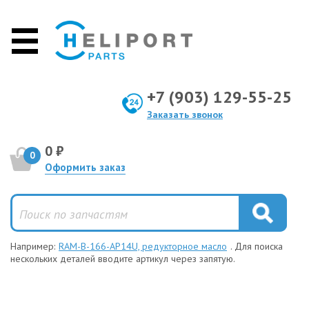
+7 (903) 129-55-25
Заказать звонок
0 ₽
0
Оформить заказ
Например:
RAM-B-166-AP14U, редукторное масло
. Для поиска
нескольких деталей вводите артикул через запятую.