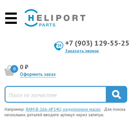
+7 (903) 129-55-25
Заказать звонок
0 ₽
0
Оформить заказ
Например:
RAM-B-166-AP14U, редукторное масло
. Для поиска
нескольких деталей вводите артикул через запятую.