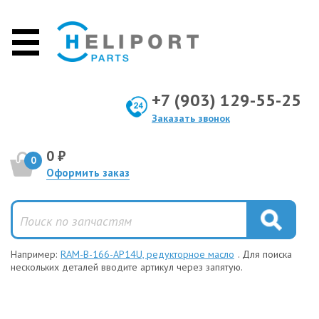
+7 (903) 129-55-25
Заказать звонок
0 ₽
0
Оформить заказ
Например:
RAM-B-166-AP14U, редукторное масло
. Для поиска
нескольких деталей вводите артикул через запятую.