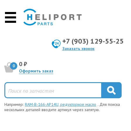
+7 (903) 129-55-25
Заказать звонок
0 ₽
0
Оформить заказ
Например:
RAM-B-166-AP14U, редукторное масло
. Для поиска
нескольких деталей вводите артикул через запятую.