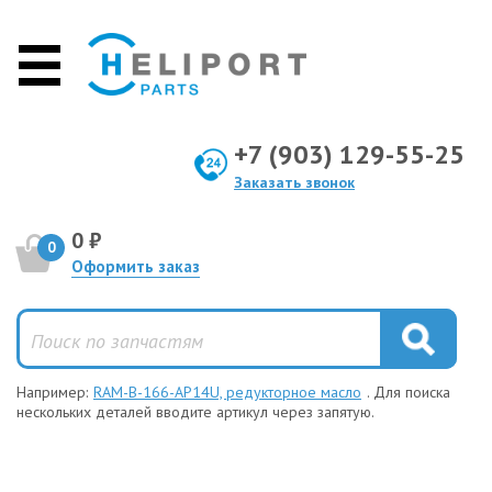
+7 (903) 129-55-25
Заказать звонок
0 ₽
0
Оформить заказ
Например:
RAM-B-166-AP14U, редукторное масло
. Для поиска
нескольких деталей вводите артикул через запятую.